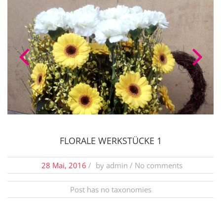
FLORALE WERKSTÜCKE 1
28 Mai, 2016
/
by
admin
/ No comments
Post has no taxonomies