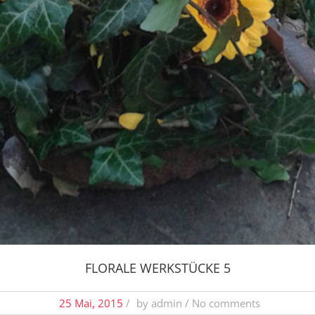
FLORALE WERKSTÜCKE 5
25 Mai, 2015
/
by
admin
/ No comments